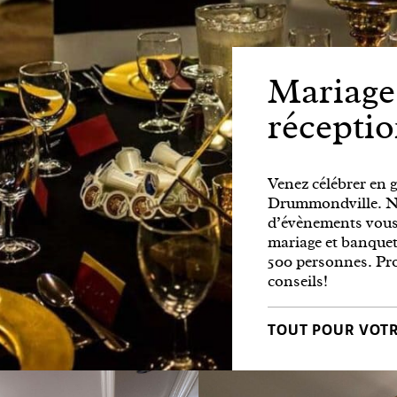
Mariages
récepti
Venez célébrer en 
Drummondville. No
d’évènements vous
mariage et banquet
500 personnes. Pro
conseils!
TOUT POUR VOT