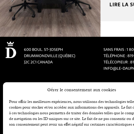
LIRE LA S
600 BOUL. ST-JOSEPH
SANS FRAIS :
1 8
DRUMMONDVILLE (QUÉBEC)
TÉLÉPHONE :
819
J2C 2C1 CANADA
TÉLÉCOPIEUR :
8
INFO@LE-DAUP
Gérer le consentement aux cookies
Pour offrir les meilleures expériences, nous utilisons des technologies telle
cookies pour stocker et/ou accéder aux informations des appareils. Le fait 
à ces technologies nous permettra de traiter des données telles que le co
de navigation ou les ID uniques sur ce site. Le fait de ne pas consentir ou d
son consentement peut avoir un effet négatif sur certaines caractéristiques 