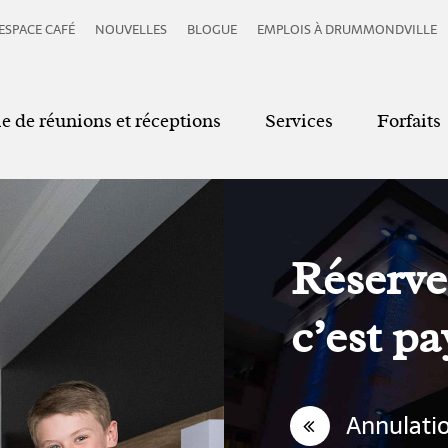
ESPACE CAFÉ
NOUVELLES
BLOGUE
EMPLOIS À DRUMMONDVILLE
le de réunions et réceptions
Services
Forfaits
Réserve
c’est p
Annulatio