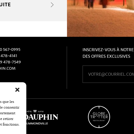
UITE
00 567-0995
INSCRIVEZ-VOUS À NOTRE
 478-4141
DES OFFRES EXCLUSIVES
19 478-7549
HIN.COM
s que les
de consentir
mportement
e retirer
et fonctions.