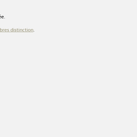
ée.
res distinction
.