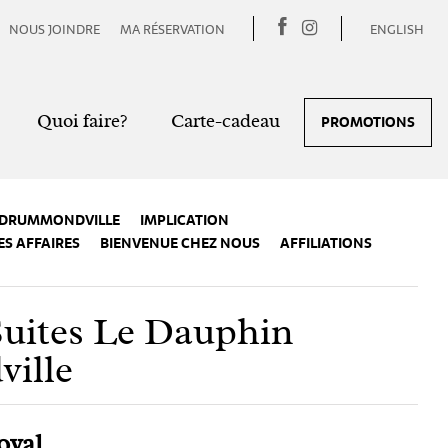
NOUS JOINDRE
MA RÉSERVATION
ENGLISH
Quoi faire?
Carte-cadeau
PROMOTIONS
 DRUMMONDVILLE
IMPLICATION
S AFFAIRES
BIENVENUE CHEZ NOUS
AFFILIATIONS
Suites Le Dauphin
ille
oyal