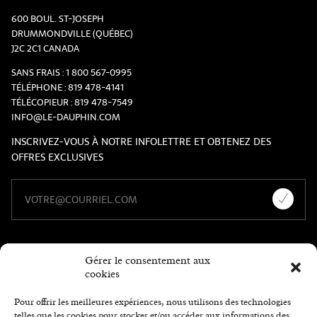
600 BOUL. ST-JOSEPH
DRUMMONDVILLE (QUÉBEC)
J2C 2C1 CANADA
SANS FRAIS :
1 800 567-0995
TÉLÉPHONE :
819 478-4141
TÉLÉCOPIEUR :
819 478-7549
INFO@LE-DAUPHIN.COM
INSCRIVEZ-VOUS À NOTRE INFOLETTRE ET OBTENEZ DES
OFFRES EXCLUSIVES
Gérer le consentement aux
cookies
Pour offrir les meilleures expériences, nous utilisons des technologies
telles que les cookies pour stocker et/ou accéder aux informations des