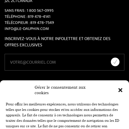
J2C 2C1 CANADA
SANS FRAIS :
1 800 567-0995
TÉLÉPHONE :
819 478-4141
TÉLÉCOPIEUR :
819 478-7549
INFO@LE-DAUPHIN.COM
INSCRIVEZ-VOUS À NOTRE INFOLETTRE ET OBTENEZ DES
OFFRES EXCLUSIVES
Gérer le consentement aux
cookies
Pour offrir les meilleures expériences, nous utilisons des technologies
telles que les cookies pour stocker et/ou accéder aux informations des
appareils. Le fait de consentir à ces technologies nous permettra de
traiter des données telles que le comportement de navigation ou les ID
uniques sur ce site. Le fait de ne pas consentir ou de retirer son