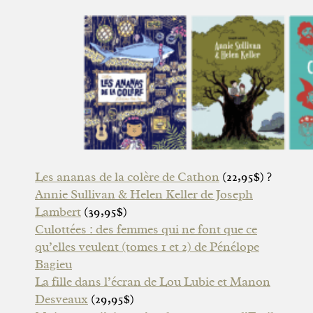
Les ananas de la colère de Cathon
(22,95$) ?
Annie Sullivan & Helen Keller de Joseph
Lambert
(39,95$)
Culottées : des femmes qui ne font que ce
qu’elles veulent (tomes 1 et 2) de Pénélope
Bagieu
La fille dans l’écran de Lou Lubie et Manon
Desveaux
(29,95$)