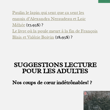
Paulin le lapin qui sent que ça sent les
ennuis d’Alexandra Neraudeau et Loïc
Méhée
(17,95$) ?
Le livre où la poule meurt à la fin de François
Blais et Valérie Boivin
(18,95$) ?
SUGGESTIONS LECTURE
POUR LES ADULTES
Nos coups de cœur indétrônables! ?