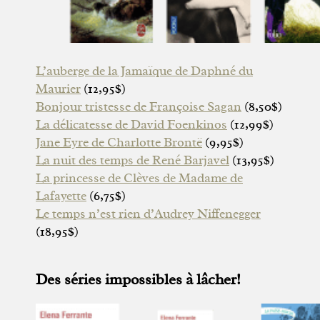
L’auberge de la Jamaïque de Daphné du
Maurier
(12,95$)
Bonjour tristesse de Françoise Sagan
(8,50$)
La délicatesse de David Foenkinos
(12,99$)
Jane Eyre de Charlotte Brontë
(9,95$)
La nuit des temps de René Barjavel
(13,95$)
La princesse de Clèves de Madame de
Lafayette
(6,75$)
Le temps n’est rien d’Audrey Niffenegger
(18,95$)
Des séries impossibles à lâcher!