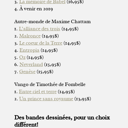
3.
La mémoire de Babel
(16,95$)
4. À venir en 2019
Autre-monde de Maxime Chattam
1.
L’alliance des trois
(14,95$)
2.
Malronce
(14,95$)
3.
Le coeur de la Terre
(14,95$)
4.
Entropia
(14,95$)
5.
Oz
(14,95$)
6.
Neverland
(15,95$)
7.
Genèse
(15,95$)
Vango de Timothée de Fombelle
1.
Entre ciel et terre
(14,95$)
2.
Un prince sans royaume
(13,95$)
Des bandes dessinées, pour un choix
différent!