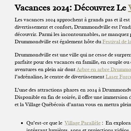
Vacances 2024: Découvrez Le
Les vacances 2024 approchent à grands pas et il est
divertissement et confort, Drummondville est l’endro
découvrir. Parmi les incontournables, ne manquez
Drummondville est également hôte du
Festival de 
Drummondville est une ville qui ne cesse de surprend
parfaite pour des vacances en famille, en couple ou 
aventures en plein air dont
Arbre en arbre Drummo
l’adrénaline, le centre de divertissement
Laser Forc
L’une des attractions phares en 2024 à Drummondvi
Disponible en fin de soirée, il offre une immersion
et la Village Québécois d’antan vous en mettra plein
Qu’est-ce que le
Village Parallèle
: En exploran
intégrant lumières, sons et projections vidéos