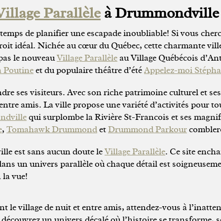
Village Parallèle
à Drummondville
 temps de planifier une escapade inoubliable! Si vous cher
it idéal. Nichée au cœur du Québec, cette charmante ville o
 pas le nouveau
Village Parallèle
au Village Québécois d’An
la Poutine
et du populaire théâtre d’été
Appelez-moi Stéph
re ses visiteurs. Avec son riche patrimoine culturel et ses
entre amis. La ville propose une variété d’activités pour t
ndville
qui surplombe la Rivière St-Francois et ses magnif
e
,
Tomahawk Drummond
et
Drummond Parkour
comblero
lle est sans aucun doute le
Village Parallèle
. Ce site ench
 dans un univers parallèle où chaque détail est soigneuse
 la vue!
t le village de nuit et entre amis, attendez-vous à l’inat
, découvrez un univers décalé où l’histoire se transforme, 